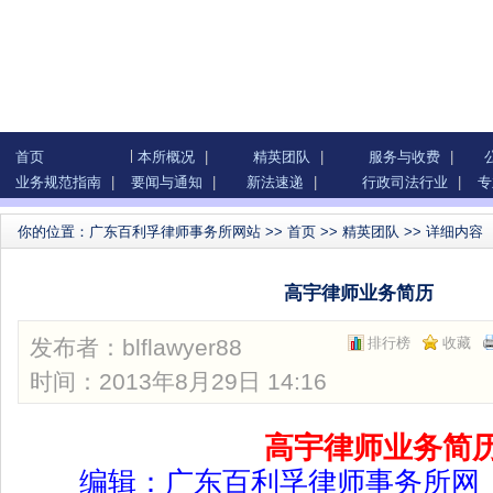
首页
本所概况
|
精英团队
|
服务与收费
|
业务规范指南
|
要闻与通知
|
新法速递
|
行政司法行业
|
专
你的位置：
广东百利孚律师事务所网站
>>
首页
>>
精英团队
>> 详细内容
高宇律师业务简历
发布者：
blflawyer88
排行榜
收藏
时间：2013年8月29日 14:16
高宇律师业务简
编辑：
广东百利孚律师事务所
网