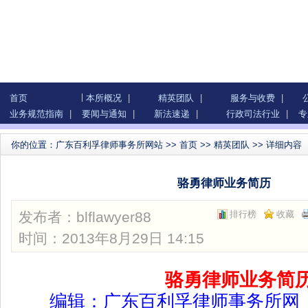
首页
本所概况
|
精英团队
|
服务与收费
|
业务规范指南
|
要闻与通知
|
新法速递
|
行政司法行业
|
专
你的位置：
广东百利孚律师事务所网站
>>
首页
>>
精英团队
>> 详细内容
骆勇律师业务简历
发布者：
blflawyer88
排行榜
收藏
时间：2013年8月29日 14:15
骆勇律师业务简
编辑：
广东百利孚律师事务所
网