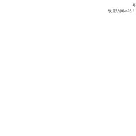
粤
欢迎访问本站！
在
线
客
服