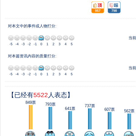
顶:
踩:
957
798
对本文中的事件或人物打分:
当
-5
-4
-3
-2
-1
0
1
2
3
4
5
对本篇资讯内容的质量打分:
当
-5
-4
-3
-2
-1
0
1
2
3
4
5
【已经有
5522
人表态】
849票
793票
737票
641票
607票
562票