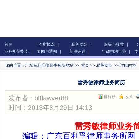
首页
本所概况
|
精英团队
|
服务与收费
|
业务规范指南
|
要闻与通知
|
新法速递
|
行政司法行业
|
专
你的位置：
广东百利孚律师事务所网站
>>
首页
>>
精英团队
>> 详细内容
雷秀敏律师业务简历
发布者：
blflawyer88
排行榜
收藏
时间：2013年8月29日 14:13
雷秀敏律师业务
编辑：
广东百利孚律师事务所
网