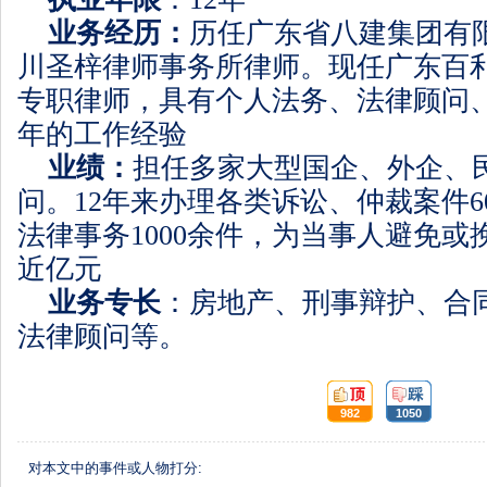
业务经历：
历任广东省八建集团有
川圣梓律师事务所律师。现任广东百
专职律师，具有个人法务、法律顾问
年的工作经验
业绩：
担任多家大型国企、外企、
问。
12
年来办理各类诉讼、仲裁案件
6
法律事务
1000
余件，为当事人避免或
近亿元
业务专长
：房地产、刑事辩护、合
法律顾问等。
顶:
踩:
982
1050
对本文中的事件或人物打分: