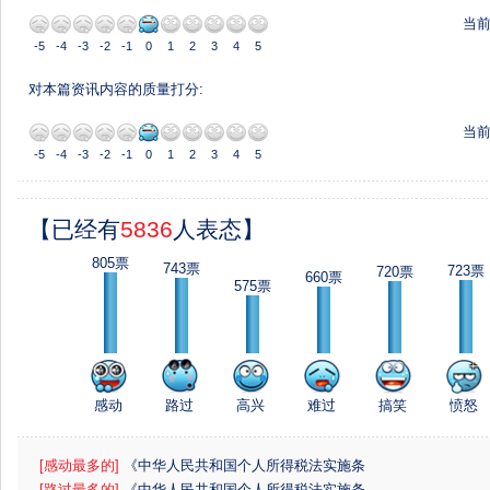
当
-5
-4
-3
-2
-1
0
1
2
3
4
5
对本篇资讯内容的质量打分:
当
-5
-4
-3
-2
-1
0
1
2
3
4
5
【已经有
5836
人表态】
805票
743票
723票
720票
660票
575票
感动
路过
高兴
难过
搞笑
愤怒
[感动最多的]
《中华人民共和国个人所得税法实施条
例》
[路过最多的]
《中华人民共和国个人所得税法实施条