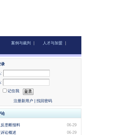
案例与裁判
|
人才与加盟
|
登录
:
:
记住我
注册新用户
|
找回密码
评论
益反垄断报料
06-29
益诉讼概述
06-29