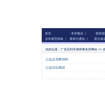
首页
本所概况
|
精英团
业务规范指南
|
要闻与通知
|
新法速
你的位置：
广东百利孚律师事务所网站
>>
公益反垄断报料
公益诉讼概述