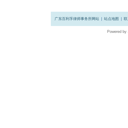
广东百利孚律师事务所网站
|
站点地图
|
联
Powered by
在
线
客
服