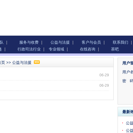
队
|
服务与收费
|
公益与法援
|
客户与会员
|
联系我们
|
递
|
行政司法行业
|
专业领域
|
在线咨询
|
茶吧
首页
>>
公益与法援
用户
用户名
06-29
密 码
06-29
最新
公
公