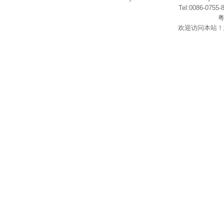
Tel:0086-075
粤
欢迎访问本站！
在
线
客
服