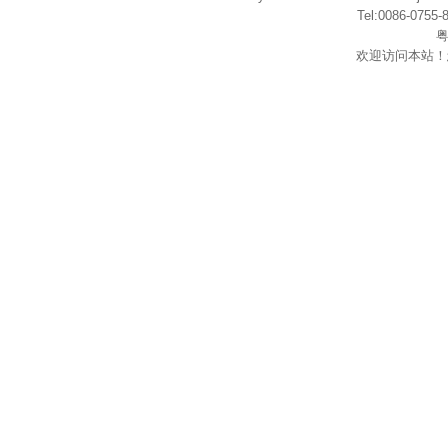
Tel:0086-075
粤
欢迎访问本站！
在
线
客
服