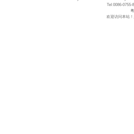
Tel:0086-075
粤
欢迎访问本站！
在
线
客
服