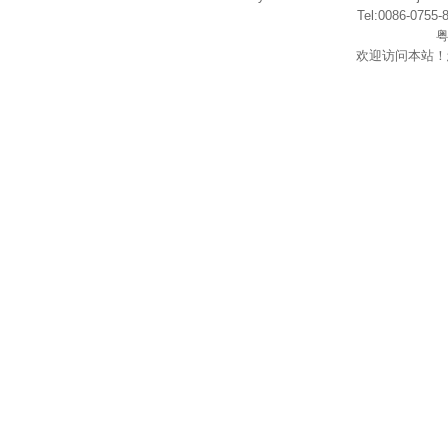
Tel:0086-075
粤
欢迎访问本站！
在
线
客
服