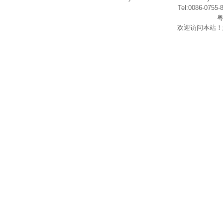
Tel:0086-075
粤
欢迎访问本站！
在
线
客
服