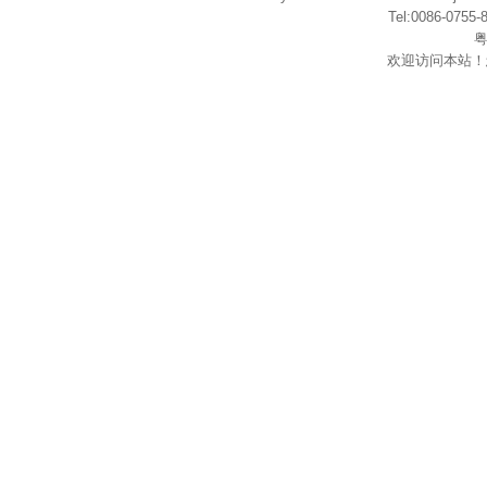
Tel:0086-075
粤
欢迎访问本站！
在
线
客
服