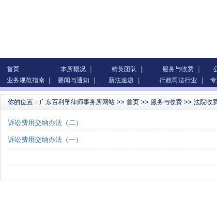
首页
本所概况
|
精英团队
|
服务与收费
|
业务规范指南
|
要闻与通知
|
新法速递
|
行政司法行业
|
专
你的位置：
广东百利孚律师事务所网站
>>
首页
>>
服务与收费
>>
法院收
诉讼费用交纳办法（二）
诉讼费用交纳办法（一）
反不正当竞争法律服务项目